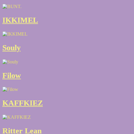
IKKIMEL
IKKIMEL
Souly
Souly
Filow
Filow
KAFFKIEZ
KAFFKIEZ
Ritter Lean
Ritter Lean