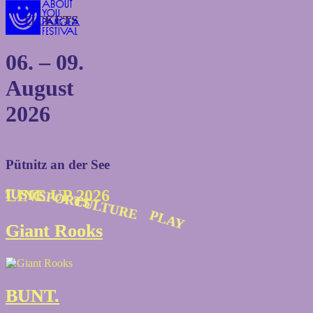
TICKETS
TICKETS
06. – 09.
August
2026
Pütnitz an der See
MUSIC
MUSIC
LINE UP 2026
SPORTS
SPORTS
CULTURE
CULTURE
PLAY
PLAY
Giant Rooks
Giant Rooks
BUNT.
BUNT.