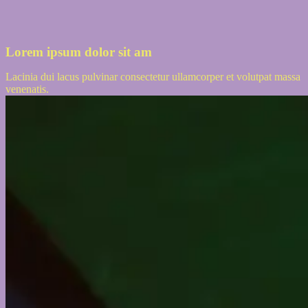
Lorem ipsum dolor sit am
Lacinia dui lacus pulvinar consectetur ullamcorper et volutpat massa
venenatis.