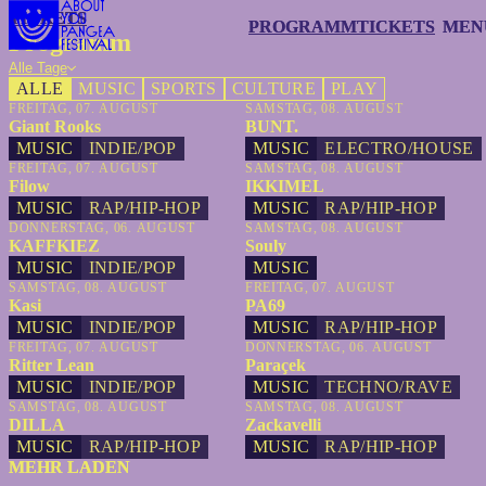
TICKETS
TICKETS
PROGRAMM
PROGRAMM
TICKETS
TICKETS
MEN
MEN
Programm
Alle Tage
ALLE
MUSIC
SPORTS
CULTURE
PLAY
FREITAG, 07. AUGUST
SAMSTAG, 08. AUGUST
Giant Rooks
BUNT.
MUSIC
INDIE/POP
MUSIC
ELECTRO/HOUSE
FREITAG, 07. AUGUST
SAMSTAG, 08. AUGUST
Filow
IKKIMEL
MUSIC
RAP/HIP-HOP
MUSIC
RAP/HIP-HOP
DONNERSTAG, 06. AUGUST
SAMSTAG, 08. AUGUST
KAFFKIEZ
Souly
MUSIC
INDIE/POP
MUSIC
SAMSTAG, 08. AUGUST
FREITAG, 07. AUGUST
Kasi
PA69
MUSIC
INDIE/POP
MUSIC
RAP/HIP-HOP
FREITAG, 07. AUGUST
DONNERSTAG, 06. AUGUST
Ritter Lean
Paraçek
MUSIC
INDIE/POP
MUSIC
TECHNO/RAVE
SAMSTAG, 08. AUGUST
SAMSTAG, 08. AUGUST
DILLA
Zackavelli
MUSIC
RAP/HIP-HOP
MUSIC
RAP/HIP-HOP
MEHR LADEN
MEHR LADEN