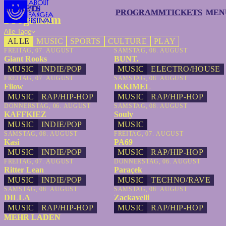
TICKETS
TICKETS
PROGRAMM
PROGRAMM
TICKETS
TICKETS
MEN
MEN
Programm
Alle Tage
ALLE
MUSIC
SPORTS
CULTURE
PLAY
FREITAG, 07. AUGUST
SAMSTAG, 08. AUGUST
Giant Rooks
BUNT.
MUSIC
INDIE/POP
MUSIC
ELECTRO/HOUSE
FREITAG, 07. AUGUST
SAMSTAG, 08. AUGUST
Filow
IKKIMEL
MUSIC
RAP/HIP-HOP
MUSIC
RAP/HIP-HOP
DONNERSTAG, 06. AUGUST
SAMSTAG, 08. AUGUST
KAFFKIEZ
Souly
MUSIC
INDIE/POP
MUSIC
SAMSTAG, 08. AUGUST
FREITAG, 07. AUGUST
Kasi
PA69
MUSIC
INDIE/POP
MUSIC
RAP/HIP-HOP
FREITAG, 07. AUGUST
DONNERSTAG, 06. AUGUST
Ritter Lean
Paraçek
MUSIC
INDIE/POP
MUSIC
TECHNO/RAVE
SAMSTAG, 08. AUGUST
SAMSTAG, 08. AUGUST
DILLA
Zackavelli
MUSIC
RAP/HIP-HOP
MUSIC
RAP/HIP-HOP
MEHR LADEN
MEHR LADEN