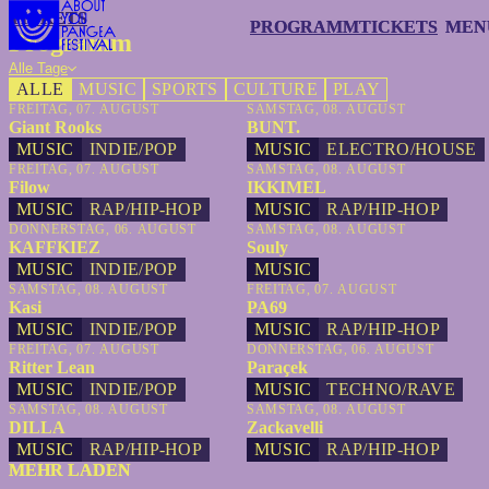
TICKETS
TICKETS
PROGRAMM
PROGRAMM
TICKETS
TICKETS
MEN
MEN
Programm
Alle Tage
ALLE
MUSIC
SPORTS
CULTURE
PLAY
FREITAG, 07. AUGUST
SAMSTAG, 08. AUGUST
Giant Rooks
BUNT.
MUSIC
INDIE/POP
MUSIC
ELECTRO/HOUSE
FREITAG, 07. AUGUST
SAMSTAG, 08. AUGUST
Filow
IKKIMEL
MUSIC
RAP/HIP-HOP
MUSIC
RAP/HIP-HOP
DONNERSTAG, 06. AUGUST
SAMSTAG, 08. AUGUST
KAFFKIEZ
Souly
MUSIC
INDIE/POP
MUSIC
SAMSTAG, 08. AUGUST
FREITAG, 07. AUGUST
Kasi
PA69
MUSIC
INDIE/POP
MUSIC
RAP/HIP-HOP
FREITAG, 07. AUGUST
DONNERSTAG, 06. AUGUST
Ritter Lean
Paraçek
MUSIC
INDIE/POP
MUSIC
TECHNO/RAVE
SAMSTAG, 08. AUGUST
SAMSTAG, 08. AUGUST
DILLA
Zackavelli
MUSIC
RAP/HIP-HOP
MUSIC
RAP/HIP-HOP
MEHR LADEN
MEHR LADEN