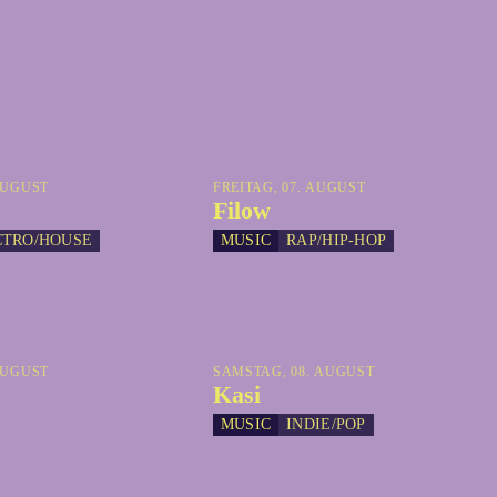
AUGUST
FREITAG, 07. AUGUST
Filow
CTRO/HOUSE
MUSIC
RAP/HIP-HOP
AUGUST
SAMSTAG, 08. AUGUST
Kasi
MUSIC
INDIE/POP