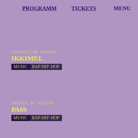
PROGRAMM
PROGRAMM
TICKETS
TICKETS
MENU
MENU
SAMSTAG, 08. AUGUST
IKKIMEL
MUSIC
RAP/HIP-HOP
FREITAG, 07. AUGUST
PA69
MUSIC
RAP/HIP-HOP