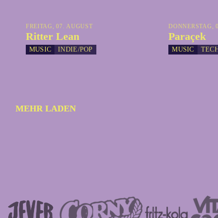
FREITAG, 07. AUGUST
DONNERSTAG, 0
Ritter Lean
Paraçek
MUSIC
INDIE/POP
MUSIC
TEC
MEHR LADEN
MEHR LADEN