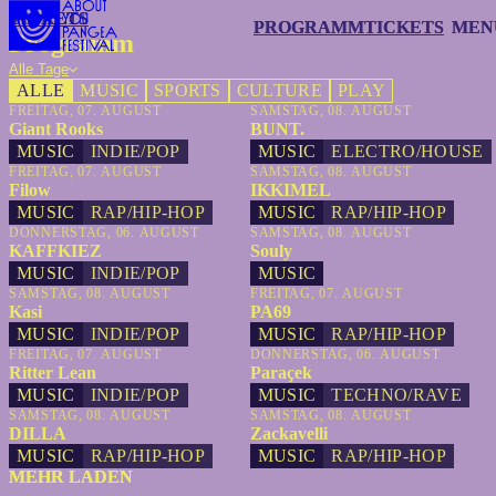
TICKETS
TICKETS
PROGRAMM
PROGRAMM
TICKETS
TICKETS
MEN
MEN
Programm
Alle Tage
ALLE
MUSIC
SPORTS
CULTURE
PLAY
FREITAG, 07. AUGUST
SAMSTAG, 08. AUGUST
Giant Rooks
BUNT.
MUSIC
INDIE/POP
MUSIC
ELECTRO/HOUSE
FREITAG, 07. AUGUST
SAMSTAG, 08. AUGUST
Filow
IKKIMEL
MUSIC
RAP/HIP-HOP
MUSIC
RAP/HIP-HOP
DONNERSTAG, 06. AUGUST
SAMSTAG, 08. AUGUST
KAFFKIEZ
Souly
MUSIC
INDIE/POP
MUSIC
SAMSTAG, 08. AUGUST
FREITAG, 07. AUGUST
Kasi
PA69
MUSIC
INDIE/POP
MUSIC
RAP/HIP-HOP
FREITAG, 07. AUGUST
DONNERSTAG, 06. AUGUST
Ritter Lean
Paraçek
MUSIC
INDIE/POP
MUSIC
TECHNO/RAVE
SAMSTAG, 08. AUGUST
SAMSTAG, 08. AUGUST
DILLA
Zackavelli
MUSIC
RAP/HIP-HOP
MUSIC
RAP/HIP-HOP
MEHR LADEN
MEHR LADEN