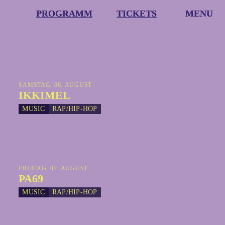
PROGRAMM
PROGRAMM
TICKETS
TICKETS
MENU
MENU
SAMSTAG, 08. AUGUST
IKKIMEL
MUSIC
RAP/HIP-HOP
FREITAG, 07. AUGUST
PA69
MUSIC
RAP/HIP-HOP