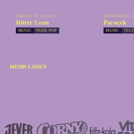
FREITAG, 07. AUGUST
DONNERSTAG, 0
Ritter Lean
Paraçek
MUSIC
INDIE/POP
MUSIC
TEC
MEHR LADEN
MEHR LADEN