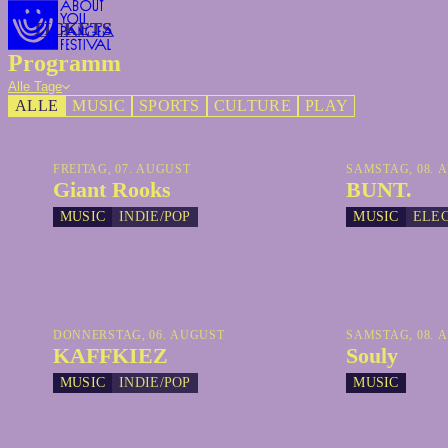
TICKETS
TICKETS
Programm
Alle Tage
ALLE
MUSIC
SPORTS
CULTURE
PLAY
FREITAG, 07. AUGUST
SAMSTAG, 08. 
Giant Rooks
BUNT.
MUSIC
INDIE/POP
MUSIC
ELE
DONNERSTAG, 06. AUGUST
SAMSTAG, 08. 
KAFFKIEZ
Souly
MUSIC
INDIE/POP
MUSIC