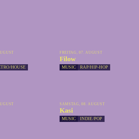
AUGUST
FREITAG, 07. AUGUST
Filow
CTRO/HOUSE
MUSIC
RAP/HIP-HOP
AUGUST
SAMSTAG, 08. AUGUST
Kasi
MUSIC
INDIE/POP