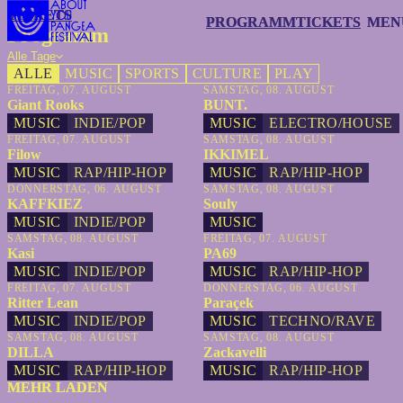
TICKETS
TICKETS
PROGRAMM
PROGRAMM
TICKETS
TICKETS
MEN
MEN
Programm
Alle Tage
ALLE
MUSIC
SPORTS
CULTURE
PLAY
FREITAG, 07. AUGUST
SAMSTAG, 08. AUGUST
Giant Rooks
BUNT.
MUSIC
INDIE/POP
MUSIC
ELECTRO/HOUSE
FREITAG, 07. AUGUST
SAMSTAG, 08. AUGUST
Filow
IKKIMEL
MUSIC
RAP/HIP-HOP
MUSIC
RAP/HIP-HOP
DONNERSTAG, 06. AUGUST
SAMSTAG, 08. AUGUST
KAFFKIEZ
Souly
MUSIC
INDIE/POP
MUSIC
SAMSTAG, 08. AUGUST
FREITAG, 07. AUGUST
Kasi
PA69
MUSIC
INDIE/POP
MUSIC
RAP/HIP-HOP
FREITAG, 07. AUGUST
DONNERSTAG, 06. AUGUST
Ritter Lean
Paraçek
MUSIC
INDIE/POP
MUSIC
TECHNO/RAVE
SAMSTAG, 08. AUGUST
SAMSTAG, 08. AUGUST
DILLA
Zackavelli
MUSIC
RAP/HIP-HOP
MUSIC
RAP/HIP-HOP
MEHR LADEN
MEHR LADEN