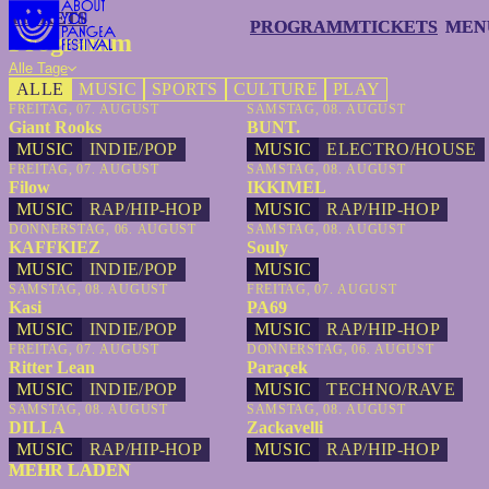
TICKETS
TICKETS
PROGRAMM
PROGRAMM
TICKETS
TICKETS
MEN
MEN
Programm
Alle Tage
ALLE
MUSIC
SPORTS
CULTURE
PLAY
FREITAG, 07. AUGUST
SAMSTAG, 08. AUGUST
Giant Rooks
BUNT.
MUSIC
INDIE/POP
MUSIC
ELECTRO/HOUSE
FREITAG, 07. AUGUST
SAMSTAG, 08. AUGUST
Filow
IKKIMEL
MUSIC
RAP/HIP-HOP
MUSIC
RAP/HIP-HOP
DONNERSTAG, 06. AUGUST
SAMSTAG, 08. AUGUST
KAFFKIEZ
Souly
MUSIC
INDIE/POP
MUSIC
SAMSTAG, 08. AUGUST
FREITAG, 07. AUGUST
Kasi
PA69
MUSIC
INDIE/POP
MUSIC
RAP/HIP-HOP
FREITAG, 07. AUGUST
DONNERSTAG, 06. AUGUST
Ritter Lean
Paraçek
MUSIC
INDIE/POP
MUSIC
TECHNO/RAVE
SAMSTAG, 08. AUGUST
SAMSTAG, 08. AUGUST
DILLA
Zackavelli
MUSIC
RAP/HIP-HOP
MUSIC
RAP/HIP-HOP
MEHR LADEN
MEHR LADEN