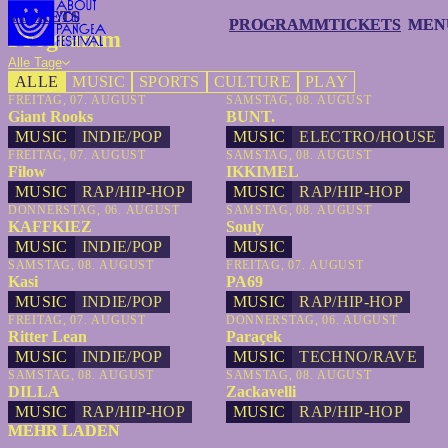
TICKETS
TICKETS
PROGRAMM
PROGRAMM
TICKETS
TICKETS
MEN
MEN
Programm
Alle Tage
ALLE
MUSIC
SPORTS
CULTURE
PLAY
FREITAG, 07. AUGUST
SAMSTAG, 08. AUGUST
Giant Rooks
BUNT.
MUSIC
INDIE/POP
MUSIC
ELECTRO/HOUSE
FREITAG, 07. AUGUST
SAMSTAG, 08. AUGUST
Filow
IKKIMEL
MUSIC
RAP/HIP-HOP
MUSIC
RAP/HIP-HOP
DONNERSTAG, 06. AUGUST
SAMSTAG, 08. AUGUST
KAFFKIEZ
Souly
MUSIC
INDIE/POP
MUSIC
SAMSTAG, 08. AUGUST
FREITAG, 07. AUGUST
Kasi
PA69
MUSIC
INDIE/POP
MUSIC
RAP/HIP-HOP
FREITAG, 07. AUGUST
DONNERSTAG, 06. AUGUST
Ritter Lean
Paraçek
MUSIC
INDIE/POP
MUSIC
TECHNO/RAVE
SAMSTAG, 08. AUGUST
SAMSTAG, 08. AUGUST
DILLA
Zackavelli
MUSIC
RAP/HIP-HOP
MUSIC
RAP/HIP-HOP
MEHR LADEN
MEHR LADEN