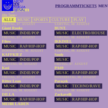
TICKETS
TICKETS
PROGRAMM
PROGRAMM
TICKETS
TICKETS
MEN
MEN
Programm
Alle Tage
ALLE
MUSIC
SPORTS
CULTURE
PLAY
FREITAG, 07. AUGUST
SAMSTAG, 08. AUGUST
Giant Rooks
BUNT.
MUSIC
INDIE/POP
MUSIC
ELECTRO/HOUSE
FREITAG, 07. AUGUST
SAMSTAG, 08. AUGUST
Filow
IKKIMEL
MUSIC
RAP/HIP-HOP
MUSIC
RAP/HIP-HOP
DONNERSTAG, 06. AUGUST
SAMSTAG, 08. AUGUST
KAFFKIEZ
Souly
MUSIC
INDIE/POP
MUSIC
SAMSTAG, 08. AUGUST
FREITAG, 07. AUGUST
Kasi
PA69
MUSIC
INDIE/POP
MUSIC
RAP/HIP-HOP
FREITAG, 07. AUGUST
DONNERSTAG, 06. AUGUST
Ritter Lean
Paraçek
MUSIC
INDIE/POP
MUSIC
TECHNO/RAVE
SAMSTAG, 08. AUGUST
SAMSTAG, 08. AUGUST
DILLA
Zackavelli
MUSIC
RAP/HIP-HOP
MUSIC
RAP/HIP-HOP
MEHR LADEN
MEHR LADEN