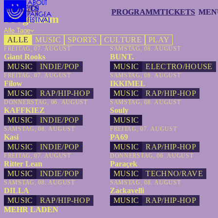
TICKETS
TICKETS
PROGRAMM
PROGRAMM
TICKETS
TICKETS
MEN
MEN
Programm
Alle Tage
ALLE
MUSIC
SPORTS
CULTURE
PLAY
FREITAG, 07. AUGUST
SAMSTAG, 08. AUGUST
Giant Rooks
BUNT.
MUSIC
INDIE/POP
MUSIC
ELECTRO/HOUSE
FREITAG, 07. AUGUST
SAMSTAG, 08. AUGUST
Filow
IKKIMEL
MUSIC
RAP/HIP-HOP
MUSIC
RAP/HIP-HOP
DONNERSTAG, 06. AUGUST
SAMSTAG, 08. AUGUST
KAFFKIEZ
Souly
MUSIC
INDIE/POP
MUSIC
SAMSTAG, 08. AUGUST
FREITAG, 07. AUGUST
Kasi
PA69
MUSIC
INDIE/POP
MUSIC
RAP/HIP-HOP
FREITAG, 07. AUGUST
DONNERSTAG, 06. AUGUST
Ritter Lean
Paraçek
MUSIC
INDIE/POP
MUSIC
TECHNO/RAVE
SAMSTAG, 08. AUGUST
SAMSTAG, 08. AUGUST
DILLA
Zackavelli
MUSIC
RAP/HIP-HOP
MUSIC
RAP/HIP-HOP
MEHR LADEN
MEHR LADEN