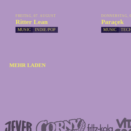
FREITAG, 07. AUGUST
DONNERSTAG, 0
Ritter Lean
Paraçek
MUSIC
INDIE/POP
MUSIC
TEC
MEHR LADEN
MEHR LADEN