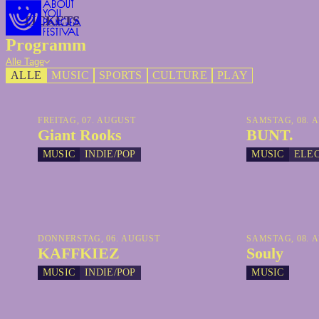
TICKETS
TICKETS
Programm
Alle Tage
ALLE
MUSIC
SPORTS
CULTURE
PLAY
FREITAG, 07. AUGUST
SAMSTAG, 08. 
Giant Rooks
BUNT.
MUSIC
INDIE/POP
MUSIC
ELE
DONNERSTAG, 06. AUGUST
SAMSTAG, 08. 
KAFFKIEZ
Souly
MUSIC
INDIE/POP
MUSIC