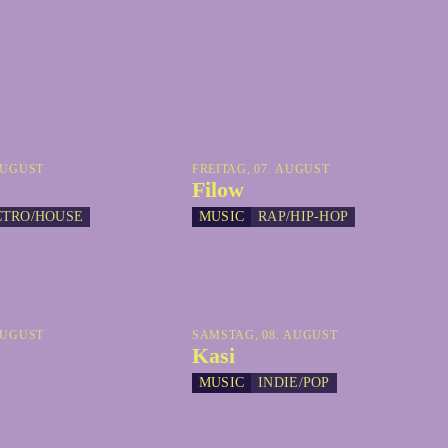
AUGUST
FREITAG, 07. AUGUST
Filow
CTRO/HOUSE
MUSIC
RAP/HIP-HOP
AUGUST
SAMSTAG, 08. AUGUST
Kasi
MUSIC
INDIE/POP