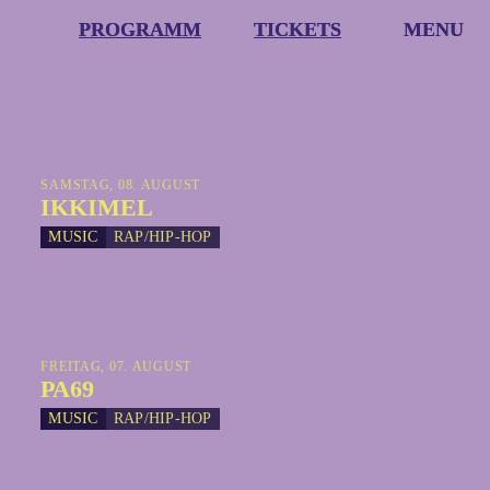
PROGRAMM
PROGRAMM
TICKETS
TICKETS
MENU
MENU
SAMSTAG, 08. AUGUST
IKKIMEL
MUSIC
RAP/HIP-HOP
FREITAG, 07. AUGUST
PA69
MUSIC
RAP/HIP-HOP