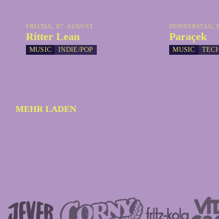
FREITAG, 07. AUGUST
DONNERSTAG, 0
Ritter Lean
Paraçek
MUSIC
INDIE/POP
MUSIC
TEC
MEHR LADEN
MEHR LADEN