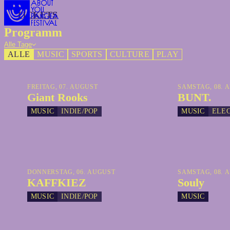
TICKETS
TICKETS
Programm
Alle Tage
ALLE
MUSIC
SPORTS
CULTURE
PLAY
FREITAG, 07. AUGUST
SAMSTAG, 08. 
Giant Rooks
BUNT.
MUSIC
INDIE/POP
MUSIC
ELE
DONNERSTAG, 06. AUGUST
SAMSTAG, 08. 
KAFFKIEZ
Souly
MUSIC
INDIE/POP
MUSIC