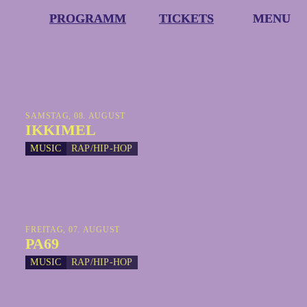
PROGRAMM
PROGRAMM
TICKETS
TICKETS
MENU
MENU
SAMSTAG, 08. AUGUST
IKKIMEL
MUSIC
RAP/HIP-HOP
FREITAG, 07. AUGUST
PA69
MUSIC
RAP/HIP-HOP