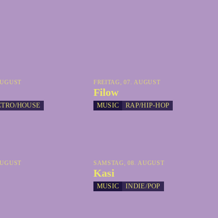
AUGUST
FREITAG, 07. AUGUST
Filow
CTRO/HOUSE
MUSIC
RAP/HIP-HOP
AUGUST
SAMSTAG, 08. AUGUST
Kasi
MUSIC
INDIE/POP