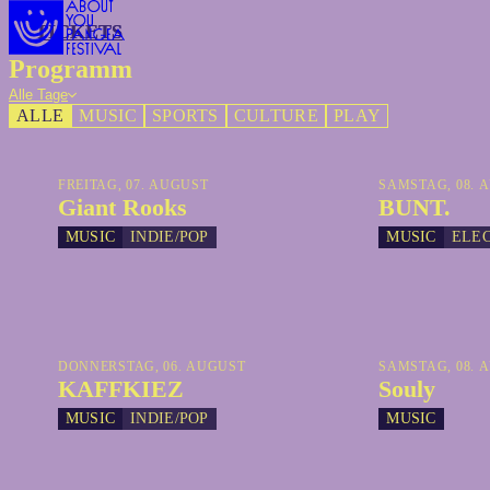
TICKETS
TICKETS
Programm
Alle Tage
ALLE
MUSIC
SPORTS
CULTURE
PLAY
FREITAG, 07. AUGUST
SAMSTAG, 08. 
Giant Rooks
BUNT.
MUSIC
INDIE/POP
MUSIC
ELE
DONNERSTAG, 06. AUGUST
SAMSTAG, 08. 
KAFFKIEZ
Souly
MUSIC
INDIE/POP
MUSIC