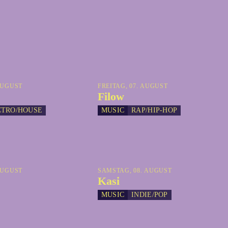
AUGUST
FREITAG, 07. AUGUST
Filow
CTRO/HOUSE
MUSIC
RAP/HIP-HOP
AUGUST
SAMSTAG, 08. AUGUST
Kasi
MUSIC
INDIE/POP