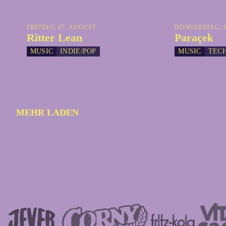
FREITAG, 07. AUGUST
DONNERSTAG, 0
Ritter Lean
Paraçek
MUSIC
INDIE/POP
MUSIC
TEC
MEHR LADEN
MEHR LADEN