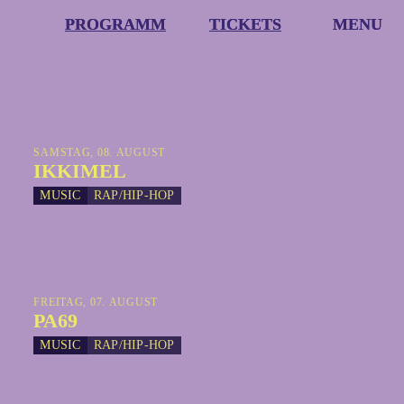
PROGRAMM
PROGRAMM
TICKETS
TICKETS
MENU
MENU
SAMSTAG, 08. AUGUST
IKKIMEL
MUSIC
RAP/HIP-HOP
FREITAG, 07. AUGUST
PA69
MUSIC
RAP/HIP-HOP