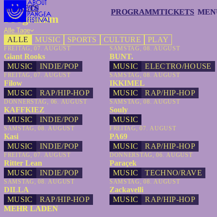
TICKETS
TICKETS
PROGRAMM
PROGRAMM
TICKETS
TICKETS
MEN
MEN
Programm
Alle Tage
ALLE
MUSIC
SPORTS
CULTURE
PLAY
FREITAG, 07. AUGUST
SAMSTAG, 08. AUGUST
Giant Rooks
BUNT.
MUSIC
INDIE/POP
MUSIC
ELECTRO/HOUSE
FREITAG, 07. AUGUST
SAMSTAG, 08. AUGUST
Filow
IKKIMEL
MUSIC
RAP/HIP-HOP
MUSIC
RAP/HIP-HOP
DONNERSTAG, 06. AUGUST
SAMSTAG, 08. AUGUST
KAFFKIEZ
Souly
MUSIC
INDIE/POP
MUSIC
SAMSTAG, 08. AUGUST
FREITAG, 07. AUGUST
Kasi
PA69
MUSIC
INDIE/POP
MUSIC
RAP/HIP-HOP
FREITAG, 07. AUGUST
DONNERSTAG, 06. AUGUST
Ritter Lean
Paraçek
MUSIC
INDIE/POP
MUSIC
TECHNO/RAVE
SAMSTAG, 08. AUGUST
SAMSTAG, 08. AUGUST
DILLA
Zackavelli
MUSIC
RAP/HIP-HOP
MUSIC
RAP/HIP-HOP
MEHR LADEN
MEHR LADEN