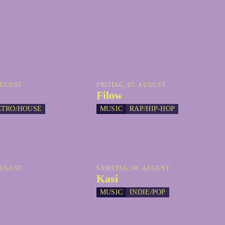
AUGUST
FREITAG, 07. AUGUST
Filow
CTRO/HOUSE
MUSIC
RAP/HIP-HOP
AUGUST
SAMSTAG, 08. AUGUST
Kasi
MUSIC
INDIE/POP