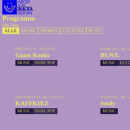
TICKETS
TICKETS
Programm
Alle Tage
ALLE
MUSIC
SPORTS
CULTURE
PLAY
FREITAG, 07. AUGUST
SAMSTAG, 08. 
Giant Rooks
BUNT.
MUSIC
INDIE/POP
MUSIC
ELE
DONNERSTAG, 06. AUGUST
SAMSTAG, 08. 
KAFFKIEZ
Souly
MUSIC
INDIE/POP
MUSIC