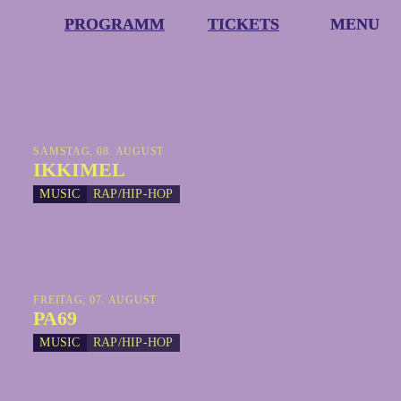
PROGRAMM
PROGRAMM
TICKETS
TICKETS
MENU
MENU
SAMSTAG, 08. AUGUST
IKKIMEL
MUSIC
RAP/HIP-HOP
FREITAG, 07. AUGUST
PA69
MUSIC
RAP/HIP-HOP