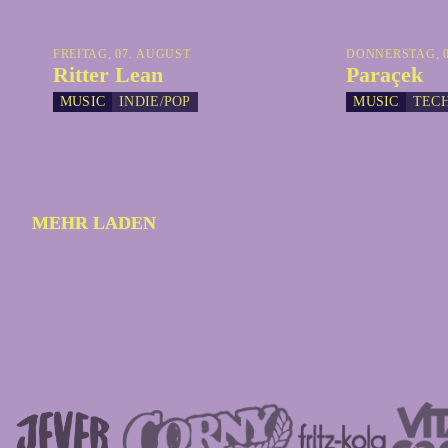
FREITAG, 07. AUGUST
DONNERSTAG, 0
Ritter Lean
Paraçek
MUSIC
INDIE/POP
MUSIC
TEC
MEHR LADEN
MEHR LADEN