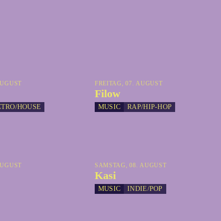
AUGUST
FREITAG, 07. AUGUST
Filow
CTRO/HOUSE
MUSIC
RAP/HIP-HOP
AUGUST
SAMSTAG, 08. AUGUST
Kasi
MUSIC
INDIE/POP