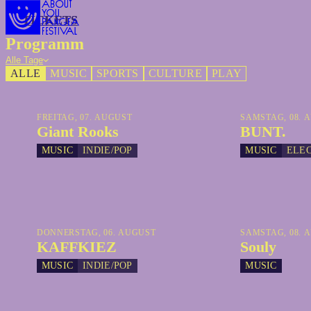
TICKETS
TICKETS
Programm
Alle Tage
ALLE
MUSIC
SPORTS
CULTURE
PLAY
FREITAG, 07. AUGUST
SAMSTAG, 08. 
Giant Rooks
BUNT.
MUSIC
INDIE/POP
MUSIC
ELE
DONNERSTAG, 06. AUGUST
SAMSTAG, 08. 
KAFFKIEZ
Souly
MUSIC
INDIE/POP
MUSIC