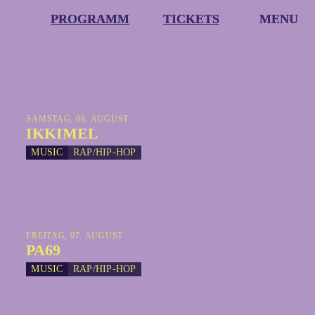
PROGRAMM
PROGRAMM
TICKETS
TICKETS
MENU
MENU
SAMSTAG, 08. AUGUST
IKKIMEL
MUSIC
RAP/HIP-HOP
FREITAG, 07. AUGUST
PA69
MUSIC
RAP/HIP-HOP