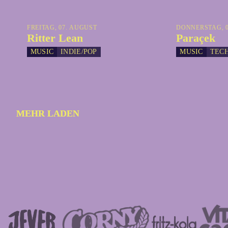
FREITAG, 07. AUGUST
DONNERSTAG, 0
Ritter Lean
Paraçek
MUSIC
INDIE/POP
MUSIC
TEC
MEHR LADEN
MEHR LADEN