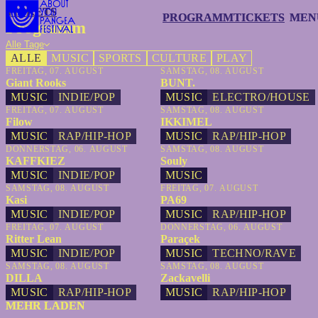
TICKETS
TICKETS
PROGRAMM
PROGRAMM
TICKETS
TICKETS
MEN
MEN
Programm
Alle Tage
ALLE
MUSIC
SPORTS
CULTURE
PLAY
FREITAG, 07. AUGUST
SAMSTAG, 08. AUGUST
Giant Rooks
BUNT.
MUSIC
INDIE/POP
MUSIC
ELECTRO/HOUSE
FREITAG, 07. AUGUST
SAMSTAG, 08. AUGUST
Filow
IKKIMEL
MUSIC
RAP/HIP-HOP
MUSIC
RAP/HIP-HOP
DONNERSTAG, 06. AUGUST
SAMSTAG, 08. AUGUST
KAFFKIEZ
Souly
MUSIC
INDIE/POP
MUSIC
SAMSTAG, 08. AUGUST
FREITAG, 07. AUGUST
Kasi
PA69
MUSIC
INDIE/POP
MUSIC
RAP/HIP-HOP
FREITAG, 07. AUGUST
DONNERSTAG, 06. AUGUST
Ritter Lean
Paraçek
MUSIC
INDIE/POP
MUSIC
TECHNO/RAVE
SAMSTAG, 08. AUGUST
SAMSTAG, 08. AUGUST
DILLA
Zackavelli
MUSIC
RAP/HIP-HOP
MUSIC
RAP/HIP-HOP
MEHR LADEN
MEHR LADEN