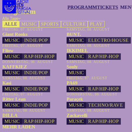
TICKETS
TICKETS
PROGRAMM
PROGRAMM
TICKETS
TICKETS
MEN
MEN
Programm
Alle Tage
ALLE
MUSIC
SPORTS
CULTURE
PLAY
FREITAG, 07. AUGUST
SAMSTAG, 08. AUGUST
Giant Rooks
BUNT.
MUSIC
INDIE/POP
MUSIC
ELECTRO/HOUSE
FREITAG, 07. AUGUST
SAMSTAG, 08. AUGUST
Filow
IKKIMEL
MUSIC
RAP/HIP-HOP
MUSIC
RAP/HIP-HOP
DONNERSTAG, 06. AUGUST
SAMSTAG, 08. AUGUST
KAFFKIEZ
Souly
MUSIC
INDIE/POP
MUSIC
SAMSTAG, 08. AUGUST
FREITAG, 07. AUGUST
Kasi
PA69
MUSIC
INDIE/POP
MUSIC
RAP/HIP-HOP
FREITAG, 07. AUGUST
DONNERSTAG, 06. AUGUST
Ritter Lean
Paraçek
MUSIC
INDIE/POP
MUSIC
TECHNO/RAVE
SAMSTAG, 08. AUGUST
SAMSTAG, 08. AUGUST
DILLA
Zackavelli
MUSIC
RAP/HIP-HOP
MUSIC
RAP/HIP-HOP
MEHR LADEN
MEHR LADEN