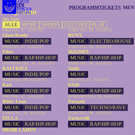
TICKETS
TICKETS
PROGRAMM
PROGRAMM
TICKETS
TICKETS
MEN
MEN
Programm
Alle Tage
ALLE
MUSIC
SPORTS
CULTURE
PLAY
FREITAG, 07. AUGUST
SAMSTAG, 08. AUGUST
Giant Rooks
BUNT.
MUSIC
INDIE/POP
MUSIC
ELECTRO/HOUSE
FREITAG, 07. AUGUST
SAMSTAG, 08. AUGUST
Filow
IKKIMEL
MUSIC
RAP/HIP-HOP
MUSIC
RAP/HIP-HOP
DONNERSTAG, 06. AUGUST
SAMSTAG, 08. AUGUST
KAFFKIEZ
Souly
MUSIC
INDIE/POP
MUSIC
SAMSTAG, 08. AUGUST
FREITAG, 07. AUGUST
Kasi
PA69
MUSIC
INDIE/POP
MUSIC
RAP/HIP-HOP
FREITAG, 07. AUGUST
DONNERSTAG, 06. AUGUST
Ritter Lean
Paraçek
MUSIC
INDIE/POP
MUSIC
TECHNO/RAVE
SAMSTAG, 08. AUGUST
SAMSTAG, 08. AUGUST
DILLA
Zackavelli
MUSIC
RAP/HIP-HOP
MUSIC
RAP/HIP-HOP
MEHR LADEN
MEHR LADEN